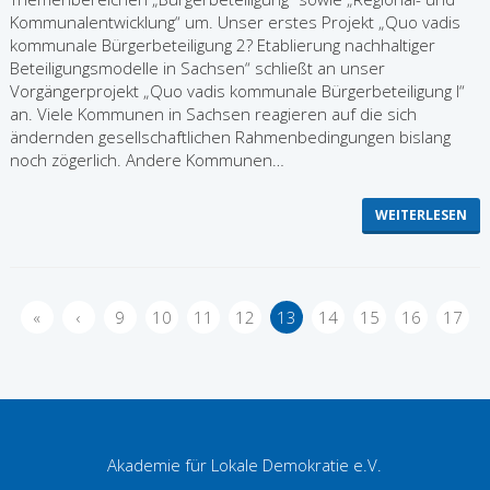
Kommunalentwicklung“ um. Unser erstes Projekt „Quo vadis
kommunale Bürgerbeteiligung 2? Etablierung nachhaltiger
Beteiligungsmodelle in Sachsen“ schließt an unser
Vorgängerprojekt „Quo vadis kommunale Bürgerbeteiligung I“
an. Viele Kommunen in Sachsen reagieren auf die sich
ändernden gesellschaftlichen Rahmenbedingungen bislang
noch zögerlich. Andere Kommunen…
WEITERLESEN
«
‹
9
10
11
12
13
14
15
16
17
Akademie für Lokale Demokratie e.V.