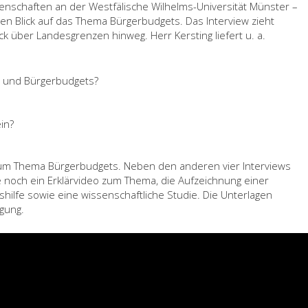
wissenschaften an der Westfälische Wilhelms-Universität Münster –
chen Blick auf das Thema Bürgerbudgets. Das Interview zieht
ck über Landesgrenzen hinweg. Herr Kersting liefert u. a.
e und Bürgerbudgets?
in?
e zum Thema Bürgerbudgets. Neben den anderen vier Interviews
noch ein Erklärvideo zum Thema, die Aufzeichnung einer
shilfe sowie eine wissenschaftliche Studie. Die Unterlagen
gung.