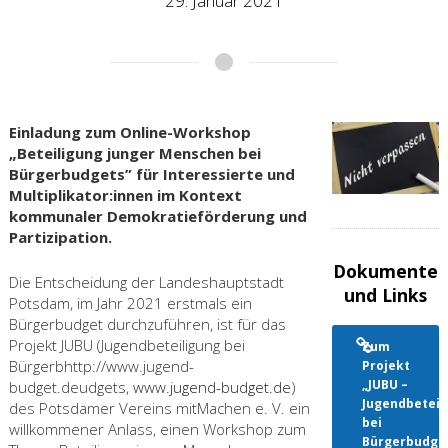
29. Januar 2021
Einladung zum Online-Workshop
„Beteiligung junger Menschen bei
Bürgerbudgets” für Interessierte und
Multiplikator:innen im Kontext
kommunaler Demokratieförderung und
Partizipation.
Dokumente
Die Entscheidung der Landeshauptstadt
und Links
Potsdam, im Jahr 2021 erstmals ein
Bürgerbudget durchzuführen, ist für das
Projekt JUBU (Jugendbeteiligung bei
Zum
Bürgerbhttp://www.jugend-
Projekt
„JUBU –
budget.deudgets,
www.jugend-budget.de
)
Jugendbeteil
des Potsdamer Vereins mitMachen e. V. ein
bei
willkommener Anlass, einen Workshop zum
Bürgerbudge